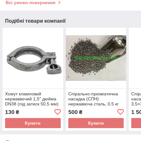
Всі умови повернення
Подібні товари компанії
Хомут кламповий
Спірально-призматична
Спір
нержавіючий 1,5" дюйма
насадка (СПН)
наса
DN38 (під затиск 50,5 мм)
нержавіюча сталь, 0,5 кг
3,5×
AISI304
130
500
1 5
₴
₴
Купити
Купити