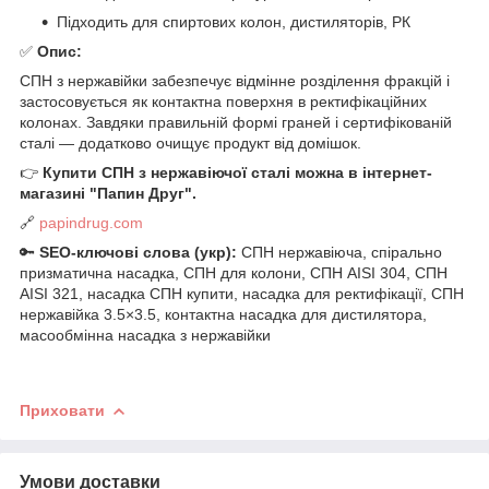
Підходить для спиртових колон, дистиляторів, РК
✅
Опис:
СПН з нержавійки забезпечує відмінне розділення фракцій і
застосовується як контактна поверхня в ректифікаційних
колонах. Завдяки правильній формі граней і сертифікованій
сталі — додатково очищує продукт від домішок.
👉
Купити СПН з нержавіючої сталі можна в інтернет-
магазині "Папин Друг".
🔗
papindrug.com
🔑
SEO-ключові слова (укр):
СПН нержавіюча, спірально
призматична насадка, СПН для колони, СПН AISI 304, СПН
AISI 321, насадка СПН купити, насадка для ректифікації, СПН
нержавійка 3.5×3.5, контактна насадка для дистилятора,
масообмінна насадка з нержавійки
Приховати
Умови доставки