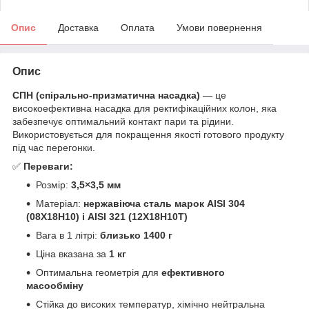
Опис
Доставка
Оплата
Умови повернення
Опис
СПН (спірально-призматична насадка)
— це
високоефективна насадка для ректифікаційних колон, яка
забезпечує оптимальний контакт пари та рідини.
Використовується для покращення якості готового продукту
під час перегонки.
✅
Переваги:
Розмір:
3,5×3,5 мм
Матеріал:
нержавіюча сталь марок AISI 304
(08Х18Н10) і AISI 321 (12Х18Н10Т)
Вага в 1 літрі:
близько 1400 г
Ціна вказана за
1 кг
Оптимальна геометрія для
ефективного
масообміну
Стійка до високих температур, хімічно нейтральна