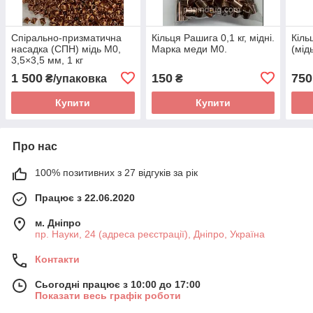
Спірально-призматична
Кільця Рашига 0,1 кг, мідні.
Кіль
насадка (СПН) мідь М0,
Марка меди М0.
(мід
3,5×3,5 мм, 1 кг
1 500
150
750
₴/упаковка
₴
Купити
Купити
Про нас
100% позитивних з 27 відгуків за рік
Працює з 22.06.2020
м. Дніпро
пр. Науки, 24 (адреса реєстрації), Дніпро, Україна
Контакти
Сьогодні працює з 10:00 до 17:00
Показати весь графік роботи