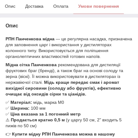
Опис
Доставка
Оплата
Умови повернення
Опис
РПН Панченкова мідна
— це регулярна насадка, призначена
для заповнення царг і використання у дистиляторах
колонного типу. Використовується для поліпшення
органолептичних властивостей готових напоїв.
Мідна сітка Панченкова
рекомендована для дистиляції
фруктових браг (бренді), а також браг на основі солоду та
зерна (віскі). Її можна використовувати в дистиляторах із
нержавіючої сталі.
Мідь краще передає смак і аромат
вихідної сировини (солоду або фруктів), ефективно
очищає від оксидів сірки та ціанідів.
✅
Матеріал:
мідь, марка М0
✅
Ширина:
100 мм
✅
Ціна вказана за 1 погонний метр
⚠️
Продається кратно 0,5 м
(у царгу 50 см, 2" входить 5
пижів по 50 см)
👉
Купити мідну РПН Панченкова можна в нашому