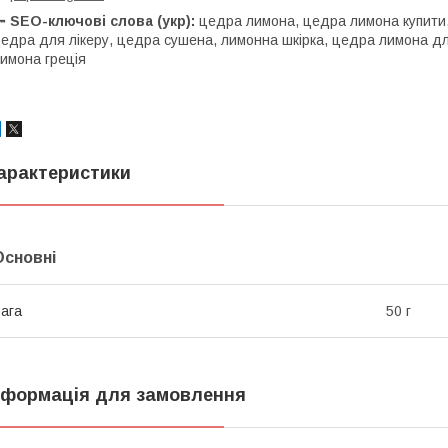
🔑
SEO-ключові слова (укр):
цедра лимона, цедра лимона купити,
едра для лікеру, цедра сушена, лимонна шкірка, цедра лимона дл
имона греція
арактеристики
Основні
ага
50 г
нформація для замовлення