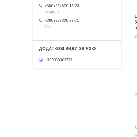
+380 (98) 670-13-23
WhatsUp
Ц
+380 (93) 330-37-71
б
Viber
а
+380933303771