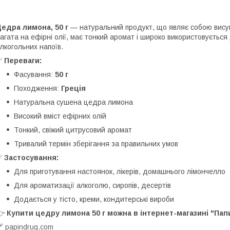
едра лимона, 50 г
— натуральний продукт, що являє собою вису
агата на ефірні олії, має тонкий аромат і широко використовується
лкогольних напоїв.
✅
Переваги:
Фасування:
50 г
Походження:
Греція
Натуральна сушена цедра лимона
Високий вміст ефірних олій
Тонкий, свіжий цитрусовий аромат
Тривалий термін зберігання за правильних умов
✅
Застосування:
Для приготування настоянок, лікерів, домашнього лімончелло
Для ароматизації алкоголю, сиропів, десертів
Додається у тісто, креми, кондитерські вироби
👉
Купити цедру лимона 50 г можна в інтернет-магазині "Пап
🔗
papindrug.com