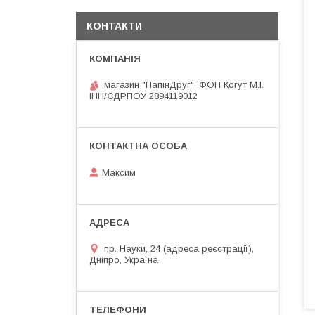
КОНТАКТИ
магазин "ПапінДруг", ФОП Когут М.І.
ІНН/ЄДРПОУ 2894119012
Максим
пр. Науки, 24 (адреса реєстрації),
Дніпро, Україна