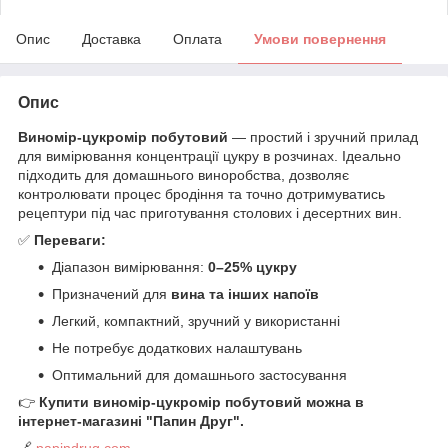
Опис
Доставка
Оплата
Умови повернення
Опис
Виномір-цукромір побутовий
— простий і зручний прилад
для вимірювання концентрації цукру в розчинах. Ідеально
підходить для домашнього виноробства, дозволяє
контролювати процес бродіння та точно дотримуватись
рецептури під час приготування столових і десертних вин.
✅
Переваги:
Діапазон вимірювання:
0–25% цукру
Призначений для
вина та інших напоїв
Легкий, компактний, зручний у використанні
Не потребує додаткових налаштувань
Оптимальний для домашнього застосування
👉
Купити виномір-цукромір побутовий можна в
інтернет-магазині "Папин Друг".
🔗
papindrug.com