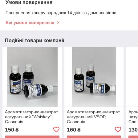
Умови повернення
Повернення товару впродовж 14 днів за домовленістю
Всі умови повернення
Подібні товари компанії
Ароматизатор-концентрат
Ароматизатор-концентрат
Аром
натуральний "Whiskey",
натуральний VSOP,
нату
Словенія
Словенія
Слов
150
160
130
₴
₴