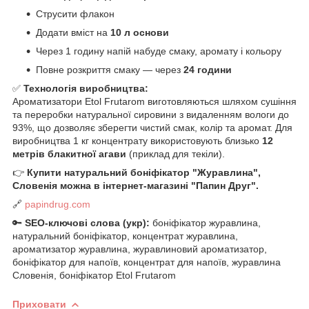
Струсити флакон
Додати вміст на
10 л основи
Через 1 годину напій набуде смаку, аромату і кольору
Повне розкриття смаку — через
24 години
✅
Технологія виробництва:
Ароматизатори Etol Frutarom виготовляються шляхом сушіння
та переробки натуральної сировини з видаленням вологи до
93%, що дозволяє зберегти чистий смак, колір та аромат. Для
виробництва 1 кг концентрату використовують близько
12
метрів блакитної агави
(приклад для текіли).
👉
Купити натуральний боніфікатор "Журавлина",
Словенія можна в інтернет-магазині "Папин Друг".
🔗
papindrug.com
🔑
SEO-ключові слова (укр):
боніфікатор журавлина,
натуральний боніфікатор, концентрат журавлина,
ароматизатор журавлина, журавлиновий ароматизатор,
боніфікатор для напоїв, концентрат для напоїв, журавлина
Словенія, боніфікатор Etol Frutarom
Приховати