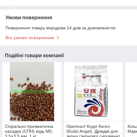
Умови повернення
Повернення товару впродовж 14 днів за домовленістю
Всі умови повернення
Подібні товари компанії
Спірально-призматична
Оригінал! Кодзі Ангел
Кіль
насадка (СПН) мідь М0,
(Kodzi Angel). Дріжджі для
Мар
3,5×3,5 мм, 1 кг
зерна (зернової сировини)