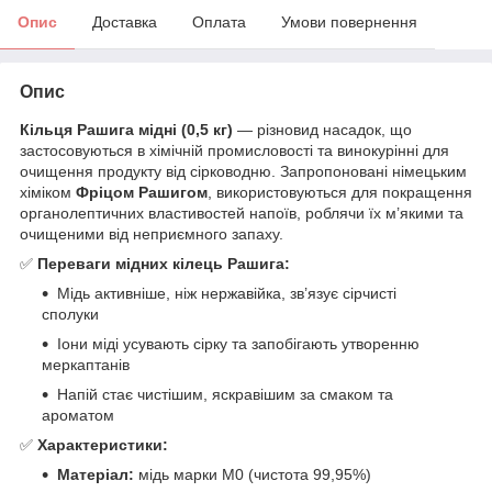
Опис
Доставка
Оплата
Умови повернення
Опис
Кільця Рашига мідні (0,5 кг)
— різновид насадок, що
застосовуються в хімічній промисловості та винокурінні для
очищення продукту від сірководню. Запропоновані німецьким
хіміком
Фріцом Рашигом
, використовуються для покращення
органолептичних властивостей напоїв, роблячи їх м’якими та
очищеними від неприємного запаху.
✅
Переваги мідних кілець Рашига:
Мідь активніше, ніж нержавійка, зв’язує сірчисті
сполуки
Іони міді усувають сірку та запобігають утворенню
меркаптанів
Напій стає чистішим, яскравішим за смаком та
ароматом
✅
Характеристики:
Матеріал:
мідь марки М0 (чистота 99,95%)