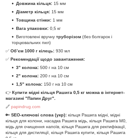
Довжина кільця:
15 мм
Діаметр кільця:
15 мм
Товщина стінки:
1 мм
Вага упаковки:
0,5 кг
Виготовлені вручну
труборізом
(без болгарок і
торцювальних пил)
✅
Обʼєм 1000 г кілець:
930 мл
✅
Рекомендації щодо завантаження:
3" колона:
500 г на 10 см
2" колона:
200 г на 10 см
1,5" колона:
150 г на 10 см
👉
Купити мідні кільця Рашига 0,5 кг можна в інтернет-
магазині "Папин Друг".
🔗
papindrug.com
🔑
SEO-ключові слова (укр):
кільця Рашига мідні, мідні
кільця для колони, насадка Рашига мідь, кільця Рашига М0,
мідь для очищення напоїв, кільця Рашига для ректифікації,
кільця для дистиляції, кільця Рашига купити, кільця Рашига