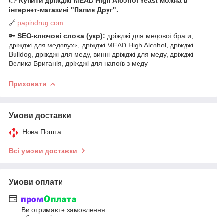
👉
Купити дріжджі MEAD High Alcohol Yeast можна в
інтернет-магазині "Папин Друг".
🔗
papindrug.com
🔑
SEO-ключові слова (укр):
дріжджі для медової браги,
дріжджі для медовухи, дріжджі MEAD High Alcohol, дріжджі
Bulldog, дріжджі для меду, винні дріжджі для меду, дріжджі
Велика Британія, дріжджі для напоїв з меду
Приховати
Умови доставки
Нова Пошта
Всі умови доставки
Умови оплати
Ви отримаєте замовлення