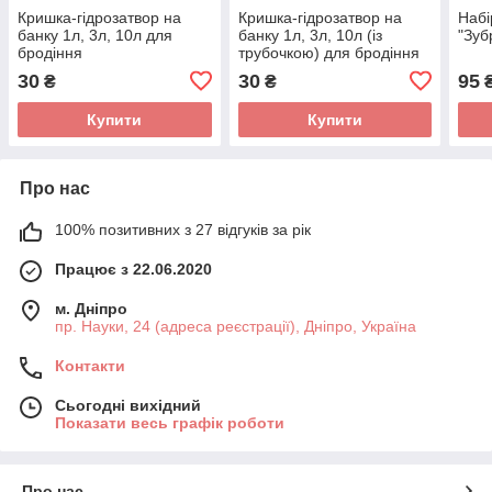
Кришка-гідрозатвор на
Кришка-гідрозатвор на
Набі
банку 1л, 3л, 10л для
банку 1л, 3л, 10л (із
"Зуб
бродіння
трубочкою) для бродіння
30
30
95
₴
₴
Купити
Купити
Про нас
100% позитивних з 27 відгуків за рік
Працює з 22.06.2020
м. Дніпро
пр. Науки, 24 (адреса реєстрації), Дніпро, Україна
Контакти
Сьогодні вихідний
Показати весь графік роботи
Про нас