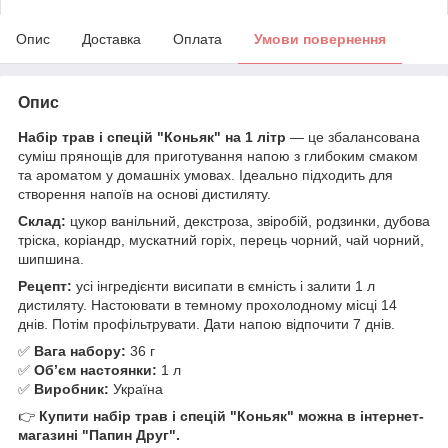
Опис
Доставка
Оплата
Умови повернення
Опис
Набір трав і спецій "Коньяк" на 1 літр
— це збалансована
суміш прянощів для приготування напою з глибоким смаком
та ароматом у домашніх умовах. Ідеально підходить для
створення напоїв на основі дистиляту.
Склад:
цукор ванільний, декстроза, звіробій, родзинки, дубова
тріска, коріандр, мускатний горіх, перець чорний, чай чорний,
шипшина.
Рецепт:
усі інгредієнти висипати в ємність і залити 1 л
дистиляту. Настоювати в темному прохолодному місці 14
днів. Потім профільтрувати. Дати напою відпочити 7 днів.
✅
Вага набору:
36 г
✅
Обʼєм настоянки:
1 л
✅
Виробник:
Україна
👉
Купити набір трав і спецій "Коньяк" можна в інтернет-
магазині "Папин Друг".