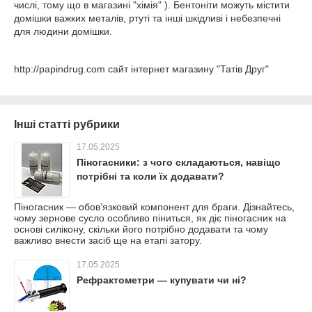
числі, тому що в магазині "хімія" ). Бентоніти можуть містити
домішки важких металів, ртуті та інші шкідливі і небезпечні
для людини домішки.
http://papindrug.com сайт інтернет магазину "Татів Друг"
Інші статті рубрики
17.05.2025
Піногасники: з чого складаються, навіщо
потрібні та коли їх додавати?
Піногасник — обов’язковий компонент для браги. Дізнайтесь,
чому зернове сусло особливо піниться, як діє піногасник на
основі силікону, скільки його потрібно додавати та чому
важливо внести засіб ще на етапі затору.
17.05.2025
Рефрактометри — купувати чи ні?